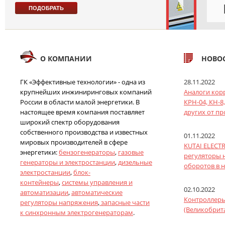
О КОМПАНИИ
НОВО
ГК «Эффективные технологии» - одна из
28.11.2022
крупнейших инжиниринговых компаний
Аналоги кор
России в области малой энергетики. В
КРН-04, КН-8,
настоящее время компания поставляет
других от п
широкий спектр оборудования
собственного производства и известных
01.11.2022
мировых производителей в сфере
KUTAI ELECT
энергетики:
бензогенераторы
,
газовые
регуляторы 
генераторы и электростанции
,
дизельные
оборотов в 
электростанции
,
блок-
контейнеры
,
системы управления и
02.10.2022
автоматизации
,
автоматические
Контроллеры
регуляторы напряжения
,
запасные части
(Великобрит
к синхронным электрогенераторам
.