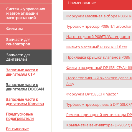
Наименование
Системы управления
и автоматизации
Форсунка масляная в сборе P086TI/Oi
электростанций
Турбокомпрессор P086TI/Turbochar
Фильтры
Насос водяной P086TI/Water pump
Запчасти для
генераторов
Фильтр масляный P086TI/Oil filter
Запчасти для
Прокладка крышки клапанов P086TI/
двигателей
Фильтр воздушный DP158LCF/Air fil
Запасные части к
двигателям CTP
Насос топливный высокого давлени
Assy
Запасные части к
двигателям DOOSAN
Форсунка DP158LCF/Injector
Запасные части к
двигателям Komatsu
Турбокомпрессор левый DP158LCF/
Предпусковые
Ремень приводной вентилятора DP1
подогреватели
Крыльчатка вентилятора (D=905/7)
Бензиновые