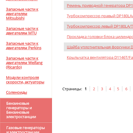
Ремень приводной генератора DP15
Запасные части к
двигателям
Турбокомпрессор правый DP180LA/T
Mitsubishi
Турбокомпрессор левый DP180LA/Tur
Запасные части к
двигателям MTU
Прокладка головки блока цилиндров
Запасные части к
Шайба уплотнительная форсунки D1
двигателям Perkins
Крыльчатка вентилятора D1146T/F
Запасные части к
двигателям Weifang
(Ricardo)
Модули контроля
скорости, актуаторы
Страницы:
1
2
3
4
5
6
Соленоиды
Бензиновые
генераторы и
Бензиновые
электростанции
Газовые генераторы
и электростанции