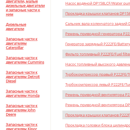
двигатели, малые
Насос водяной DP158LCF/Water pu
дизельные двигатели
и запасные части к
Прокладка крышки клапанов DP158LC
ним
Сальник вала коленчатого задний DP
Дизельные
двигатели
Ремень приводной генератора P222
Запасные части к
двигателям
Генератор зарядный P222FE/Battery 
Caterpillar
Фильтр топливный P222FE/Fuel filte
Запасные части к
двигателям Cummins
Насос топливный высокого давления
Запасные части к
Турбокомпрессор правый P222FE/Tur
двигателям Detroit
Diesel
Турбокомпрессор левый P222FE/Turb
Запасные части к
Ремень приводной вентилятора P22
двигателям Honda
Ремень приводной вентилятора DP1
Запасные части к
двигателям John
Deere
Прокладка крышки клапанов P222FE/
Запасные части к
Прокладка головки блока цилиндров
двигателям Kipor