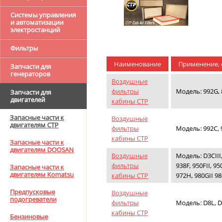
Системы управления
и автоматизации
электростанций
Фильтры
Наименование
Применение, 
Запчасти для
генераторов
Воздушные
фильтры
Модель: 992G, 8
Запчасти для
двигателей
кабины CTP
Запасные части к
Воздушные
двигателям CTP
фильтры
Модель: 992C, 9
кабины CTP
Запасные части к
двигателям DOOSAN
Воздушные
Модель: D3CIII, 
фильтры
938F, 950FII, 95
Запасные части к
двигателям Komatsu
кабины CTP
972H, 980GII 98
Предпусковые
Воздушные
подогреватели
фильтры
Модель: D8L, D
кабины CTP
Бензиновые