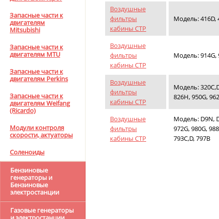
Воздушные
Запасные части к
фильтры
Модель: 416D, 
двигателям
кабины CTP
Mitsubishi
Воздушные
Запасные части к
двигателям MTU
фильтры
Модель: 914G, 9
кабины CTP
Запасные части к
двигателям Perkins
Воздушные
Модель: 320C,D,
фильтры
Запасные части к
826H, 950G, 962
кабины CTP
двигателям Weifang
(Ricardo)
Воздушные
Модель: D9N, D9
Модули контроля
фильтры
972G, 980G, 988G
скорости, актуаторы
кабины CTP
793C,D, 797B
Соленоиды
Бензиновые
генераторы и
Бензиновые
электростанции
Газовые генераторы
и электростанции