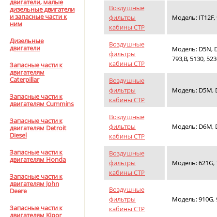
двигатели, малые
Воздушные
дизельные двигатели
и запасные части к
фильтры
Модель: IT12F, 9
ним
кабины CTP
Дизельные
Воздушные
двигатели
Модель: D5N, D6
фильтры
793,B, 5130, 523
кабины CTP
Запасные части к
двигателям
Caterpillar
Воздушные
фильтры
Модель: D5M, D6
Запасные части к
кабины CTP
двигателям Cummins
Воздушные
Запасные части к
фильтры
Модель: D6M, 
двигателям Detroit
Diesel
кабины CTP
Запасные части к
Воздушные
двигателям Honda
фильтры
Модель: 621G, 7
кабины CTP
Запасные части к
двигателям John
Воздушные
Deere
фильтры
Модель: 910G, 9
Запасные части к
кабины CTP
двигателям Kipor