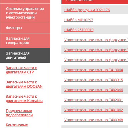
Системы управления
Шайба форсунки 0921176
и автоматизации
электростанций
Шайба MP10297
Фильтры
Шайба 25100010
Запчасти для
Уплотнительное кольцо форсунки 
генераторов
Уплотнительное кольцо форсунки 
Запчасти для
двигателей
Уплотнительное кольцо форсунки 
Запасные части к
Уплотнительное кольцо T419064
двигателям CTP
Уплотнительное кольцо T409315
Запасные части к
двигателям DOOSAN
Уплотнительное кольцо T402066
Запасные части к
Уплотнительное кольцо T402001
двигателям Komatsu
Уплотнительное кольцо T401062
Предпусковые
подогреватели
Уплотнительное кольцо T400368
Бензиновые