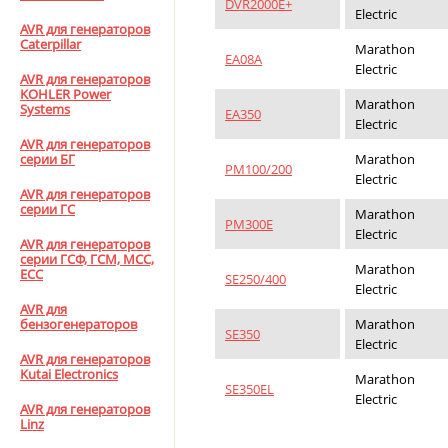
DVR2000E+
Electric
AVR для генераторов
Caterpillar
Marathon
ЕА08А
Electric
AVR для генераторов
KOHLER Pоwer
Marathon
Systems
EA350
Electric
AVR для генераторов
Marathon
серии БГ
PM100/200
Electric
AVR для генераторов
серии ГС
Marathon
PM300E
Electric
AVR для генераторов
серии ГСФ, ГСМ, МСС,
Marathon
ЕСС
SE250/400
Electric
AVR для
Marathon
бензогенераторов
SE350
Electric
AVR для генераторов
Kutai Electronics
Marathon
SE350EL
Electric
AVR для генераторов
Linz