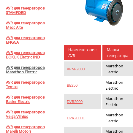
AVR для генераторов
STAMFORD
AVR для генераторов
Mecc Alte
AVR для генераторов
ENGGA
Наименование
Марка
AVR для генераторов
AVR
генератора
BOKUK Electric IND
Marathon
AVR для генераторов
APM-2000
Electric
Marathon Electric
Marathon
AVR для генераторов
BE350
Temco
Electric
AVR для генераторов
Marathon
DVR2000
Basler Electric
Electric
AVR для генераторов
Marathon
Velga Vilnius
DVR2000E
Electric
AVR для генераторов
Marathon
Marelli Motori