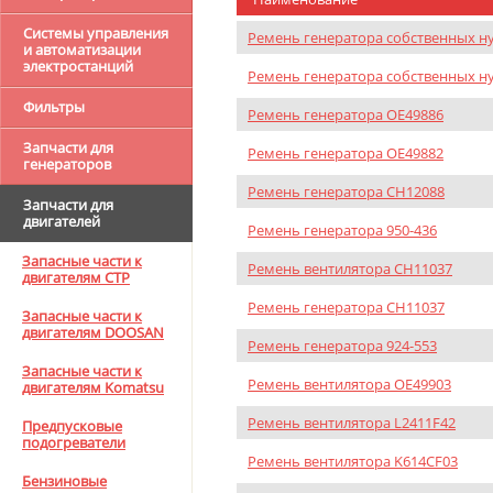
Системы управления
Ремень генератора собственных н
и автоматизации
электростанций
Ремень генератора собственных ну
Фильтры
Ремень генератора OE49886
Запчасти для
Ремень генератора OE49882
генераторов
Ремень генератора CH12088
Запчасти для
двигателей
Ремень генератора 950-436
Запасные части к
Ремень вентилятора CH11037
двигателям CTP
Ремень генератора CH11037
Запасные части к
двигателям DOOSAN
Ремень генератора 924-553
Запасные части к
Ремень вентилятора OE49903
двигателям Komatsu
Ремень вентилятора L2411F42
Предпусковые
подогреватели
Ремень вентилятора K614CF03
Бензиновые