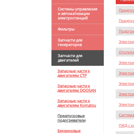
Системы управления
Предпус
и автоматизации
электростанций
Предпус
Фильтры
Подогре
Запчасти для
Электри
генераторов
Отопите
Запчасти для
двигателей
Электри
Запасные части к
Электри
двигателям CTP
Электри
Запасные части к
двигателям DOOSAN
Электри
Запасные части к
Электри
двигателям Komatsu
Система
Предпусковые
подогреватели
ПЖД с к
Бензиновые