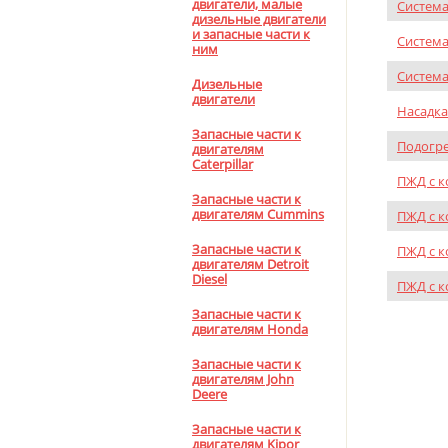
двигатели, малые
Система
дизельные двигатели
и запасные части к
Система
ним
Система
Дизельные
двигатели
Насадка
Запасные части к
Подогре
двигателям
Caterpillar
ПЖД с к
Запасные части к
двигателям Cummins
ПЖД с к
Запасные части к
ПЖД с к
двигателям Detroit
Diesel
ПЖД с к
Запасные части к
двигателям Honda
Запасные части к
двигателям John
Deere
Запасные части к
двигателям Kipor