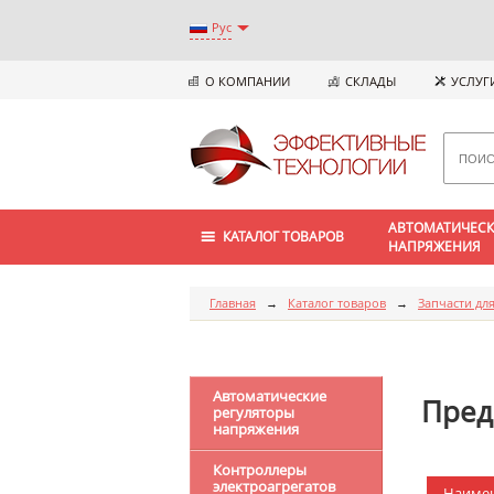
Рус
О КОМПАНИИ
СКЛАДЫ
УСЛУГ
АВТОМАТИЧЕСК
КАТАЛОГ ТОВАРОВ
НАПРЯЖЕНИЯ
Главная
→
Каталог товаров
→
Запчасти для
Автоматические
Пред
регуляторы
напряжения
Контроллеры
электроагрегатов
Наиме