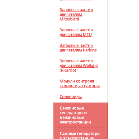
Запасные части к
двигателям
Mitsubishi
Запасные части к
двигателям MTU
Запасные части к
двигателям Perkins
Запасные части к
двигателям Weifang
(Ricardo)
Модули контроля
скорости, актуаторы
Соленоиды
Бензиновые
генераторы и
Бензиновые
электростанции
Газовые генераторы
и электростанции