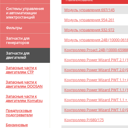
Системы управления
Модуль управления 697/145
и автоматизации
электростанций
Модуль управления 954-261
Фильтры
Модуль управления 932-972
Запчасти для
Модуль управления 24В (10000-0618
генераторов
Контроллер Proact 24В (10000-65988
Запчасти для
двигателей
Контроллер Power Wizard PWT 2.1 (1
Запасные части к
Контроллер Power Wizard PWT 2.0 (9
двигателям CTP
Контроллер Power Wizard PWT 1.1+ 
Запасные части к
двигателям DOOSAN
Контроллер Power Wizard PWT 1.1 (1
Запасные части к
Контроллер Power Wizard PWT 1.1 + 
двигателям Komatsu
Контроллер Power Wizard PWT 1.0 (9
Предпусковые
подогреватели
Контроллер P/680/175
Бензиновые