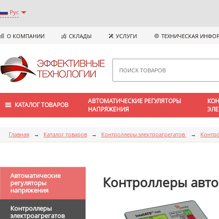
Рус
О КОМПАНИИ
СКЛАДЫ
УСЛУГИ
ТЕХНИЧЕСКАЯ ИНФО
АВТОМАТИЧЕСКИЕ РЕГУЛЯТОРЫ
КОН
КАТАЛОГ ТОВАРОВ
НАПРЯЖЕНИЯ
ЭЛЕ
Главная
→
Каталог товаров
→
Контроллеры электроагрегатов
→
Контр
Автоматические
Контроллеры авто
регуляторы
напряжения
Контроллеры
электроагрегатов