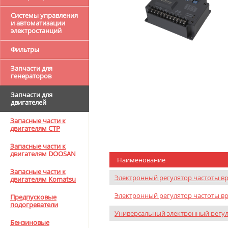
Системы управления
и автоматизации
электростанций
Фильтры
Запчасти для
генераторов
Запчасти для
двигателей
Запасные части к
двигателям CTP
Запасные части к
двигателям DOOSAN
Наименование
Запасные части к
Электронный регулятор частоты в
двигателям Komatsu
Электронный регулятор частоты в
Предпусковые
подогреватели
Универсальный электронный регул
Бензиновые