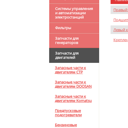
Системы управления
Правый 
и автоматизации
электростанций
Подшип
Фильтры
Левый к
Запчасти для
Креплен
генераторов
Запчасти для
двигателей
Запасные части к
двигателям CTP
Запасные части к
двигателям DOOSAN
Запасные части к
двигателям Komatsu
Предпусковые
подогреватели
Бензиновые