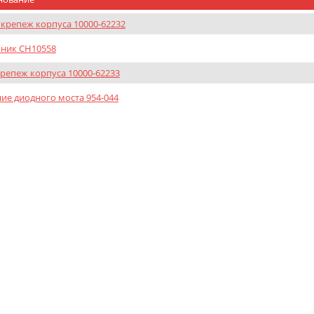
крепеж корпуса 10000-62232
ник CH10558
репеж корпуса 10000-62233
ие диодного моста 954-044