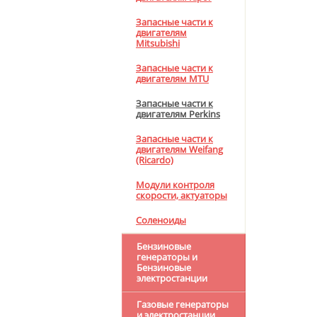
Запасные части к
двигателям
Mitsubishi
Запасные части к
двигателям MTU
Запасные части к
двигателям Perkins
Запасные части к
двигателям Weifang
(Ricardo)
Модули контроля
скорости, актуаторы
Соленоиды
Бензиновые
генераторы и
Бензиновые
электростанции
Газовые генераторы
и электростанции