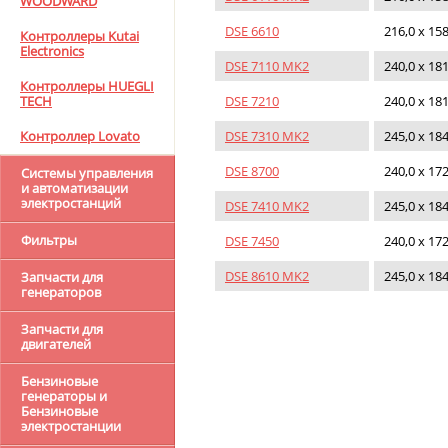
WOODWARD
DSE 6610
216,0 х 158
Контроллеры Kutai
Electronics
DSE 7110 MK2
240,0 х 181
Контроллеры HUEGLI
DSE 7210
240,0 х 181
TECH
DSE 7310 MK2
245,0 х 184
Контроллер Lovato
DSE 8700
240,0 х 172
Системы управления
и автоматизации
электростанций
DSE 7410 MK2
245,0 х 184
Фильтры
DSE 7450
240,0 х 172
DSE 8610 MK2
245,0 х 184
Запчасти для
генераторов
Запчасти для
двигателей
Бензиновые
генераторы и
Бензиновые
электростанции