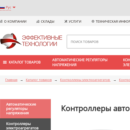
Рус
О КОМПАНИИ
СКЛАДЫ
УСЛУГИ
ТЕХНИЧЕСКАЯ ИНФО
АВТОМАТИЧЕСКИЕ РЕГУЛЯТОРЫ
КОН
КАТАЛОГ ТОВАРОВ
НАПРЯЖЕНИЯ
ЭЛЕ
Главная
→
Каталог товаров
→
Контроллеры электроагрегатов
→
Контро
Автоматические
Контроллеры автом
регуляторы
напряжения
Контроллеры
электроагрегатов