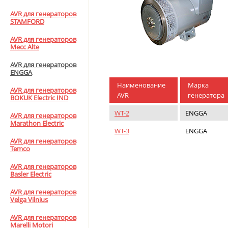
AVR для генераторов
STAMFORD
AVR для генераторов
Mecc Alte
AVR для генераторов
ENGGA
Наименование
Марка
AVR для генераторов
AVR
генератора
BOKUK Electric IND
WT-2
ENGGA
AVR для генераторов
Marathon Electric
WT-3
ENGGA
AVR для генераторов
Temco
AVR для генераторов
Basler Electric
AVR для генераторов
Velga Vilnius
AVR для генераторов
Marelli Motori