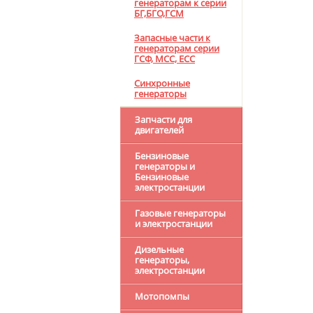
генераторам к серии
БГ,БГО,ГСМ
Запасные части к
генераторам серии
ГСФ, МСС, ЕСС
Синхронные
генераторы
Запчасти для
двигателей
Бензиновые
генераторы и
Бензиновые
электростанции
Газовые генераторы
и электростанции
Дизельные
генераторы,
электростанции
Мотопомпы