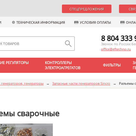
СПЕЦПРЕДЛОЖЕНИЯ
СВЯ
И
ТЕХНИЧЕСКАЯ ИНФОРМАЦИЯ
УСЛОВИЯ ОПЛАТЫ
ОНЛА
8 804 333 
Звонок по России б
office@eftechno.ru
ИЕ РЕГУЛЯТОРЫ
КОНТРОЛЛЕРЫ
З
ФИЛЬТРЫ
ЭЛЕКТРОАГРЕГАТОВ
Г
я генераторов, генераторы
→
Запасные части генераторов Sincro
→
Разъемы 
емы сварочные