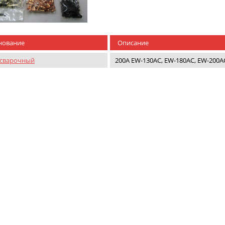
нование
Описание
 сварочный
200А EW-130AC, EW-180AC, EW-200A