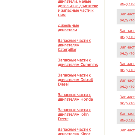
двигатели, малые
редукто
дизельные двигатели
и запасные части к
Запчаст
ним
редукто
Дизельные
двигатели
Запчаст
редукто
Запасные части к
двигателям
Запчаст
Caterpillar
редукто
Запасные части к
Запчаст
двигателям Cummins
редукто
Запасные части к
двигателям Detroit
Запчаст
Diesel
редукто
Запасные части к
Запчаст
двигателям Honda
редукто
Запасные части к
Запчаст
двигателям John
Deere
редукто
Запасные части к
Запчаст
двигателям Kipor