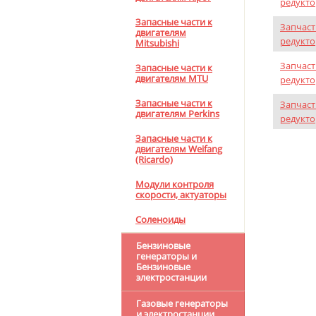
редукто
Запасные части к
Запчаст
двигателям
редукто
Mitsubishi
Запчаст
Запасные части к
двигателям MTU
редукто
Запасные части к
Запчаст
двигателям Perkins
редукто
Запасные части к
двигателям Weifang
(Ricardo)
Модули контроля
скорости, актуаторы
Соленоиды
Бензиновые
генераторы и
Бензиновые
электростанции
Газовые генераторы
и электростанции