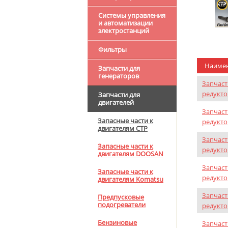
Системы управления
и автоматизации
электростанций
Фильтры
Наиме
Запчасти для
генераторов
Запчаст
редукто
Запчасти для
двигателей
Запчаст
Запасные части к
редукто
двигателям CTP
Запчаст
Запасные части к
редукто
двигателям DOOSAN
Запчаст
Запасные части к
редукто
двигателям Komatsu
Запчаст
Предпусковые
подогреватели
редукто
Бензиновые
Запчаст