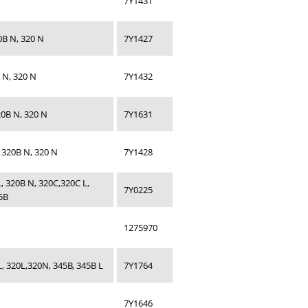
7Y1431
0B N, 320 N
7Y1427
 N, 320 N
7Y1432
0B N, 320 N
7Y1631
 320B N, 320 N
7Y1428
 320B N, 320C,320C L,
7Y0225
65B
1275970
 320L,320N, 345B, 345B L
7Y1764
7Y1646