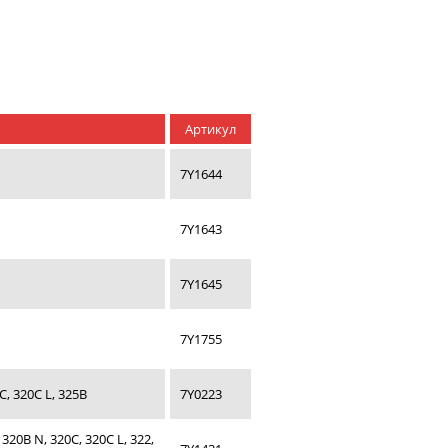
Артикул
7Y1644
7Y1643
7Y1645
7Y1755
, 320C L, 325B
7Y0223
20B N, 320C, 320C L, 322,