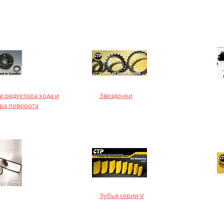
и редуктора хода и
Звездочки
ра поворота
Зубья серии V