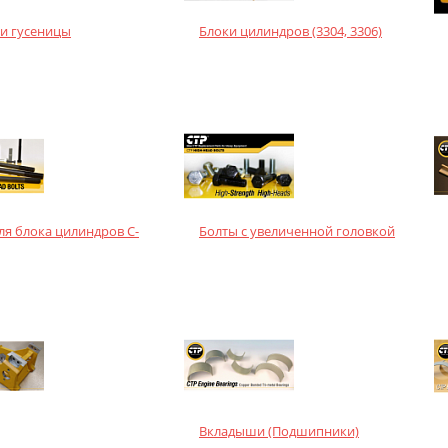
и гусеницы
Блоки цилиндров (3304, 3306)
ля блока цилиндров С-
Болты с увеличенной головкой
Вкладыши (Подшипники)