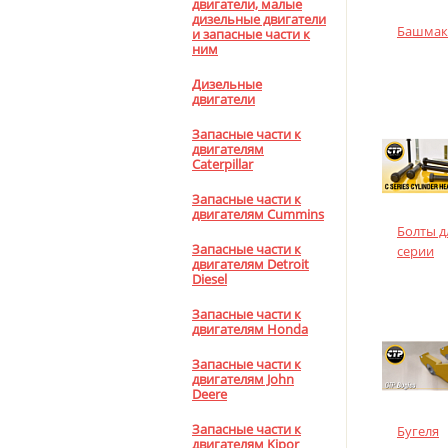
двигатели, малые
дизельные двигатели
Башмак
и запасные части к
ним
Дизельные
двигатели
Запасные части к
двигателям
Caterpillar
Запасные части к
двигателям Cummins
Болты д
Запасные части к
серии
двигателям Detroit
Diesel
Запасные части к
двигателям Honda
Запасные части к
двигателям John
Deere
Запасные части к
Бугеля
двигателям Kipor