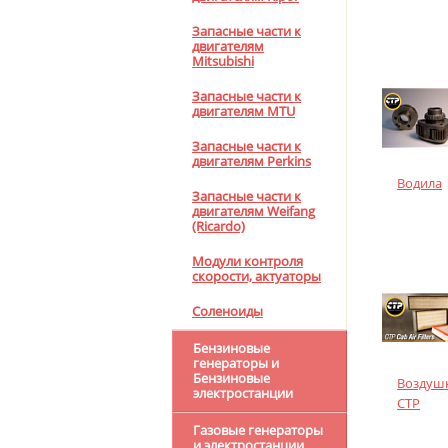
Запасные части к
двигателям
Mitsubishi
Запасные части к
двигателям MTU
Запасные части к
двигателям Perkins
Водила
Запасные части к
двигателям Weifang
(Ricardo)
Модули контроля
скорости, актуаторы
Соленоиды
Бензиновые
генераторы и
Бензиновые
Воздуш
электростанции
CTP
Газовые генераторы
и электростанции