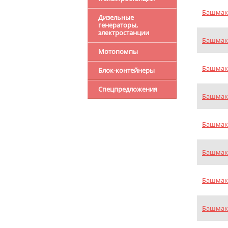
Башмак 
Дизельные
генераторы,
электростанции
Башмак 
Мотопомпы
Башмак 
Блок-контейнеры
Спецпредложения
Башмак 
Башмак 
Башмак 
Башмак 
Башмак 