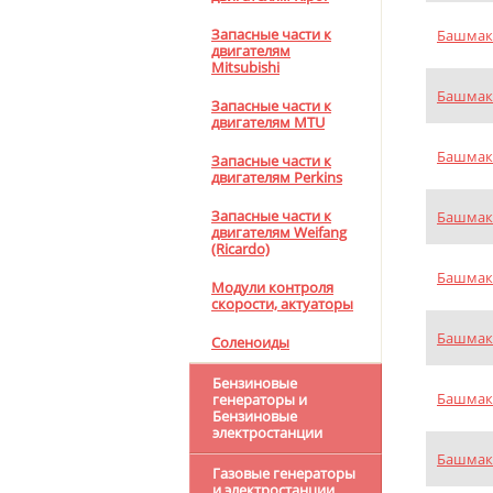
Запасные части к
Башмак 
двигателям
Mitsubishi
Башмак 
Запасные части к
двигателям MTU
Башмак 
Запасные части к
двигателям Perkins
Запасные части к
Башмак 
двигателям Weifang
(Ricardo)
Башмак 
Модули контроля
скорости, актуаторы
Башмак 
Соленоиды
Бензиновые
Башмак 
генераторы и
Бензиновые
электростанции
Башмак 
Газовые генераторы
и электростанции