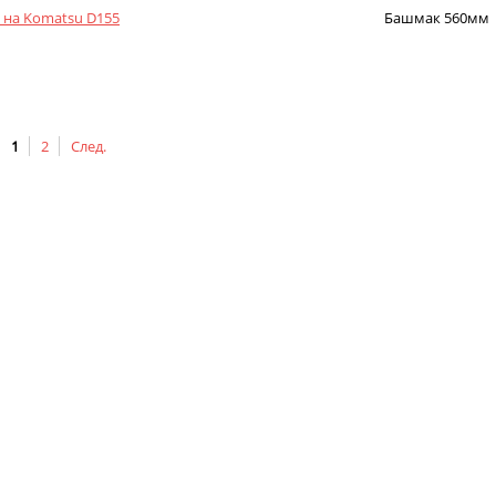
на Komatsu D155
Башмак 560мм
1
2
След.