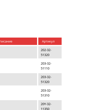
писание
Артикул
202-32-
51320
203-32-
м
51110
203-32-
м
51320
203-32-
м
51310
20Y-32-
11350