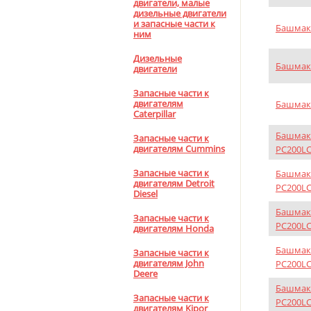
двигатели, малые
дизельные двигатели
и запасные части к
Башмак 
ним
Дизельные
Башмак 
двигатели
Запасные части к
двигателям
Башмак 
Caterpillar
Башмак 
Запасные части к
двигателям Cummins
PC200LC
Запасные части к
Башмак 
двигателям Detroit
PC200LC
Diesel
Башмак 
Запасные части к
PC200LC
двигателям Honda
Башмак 
Запасные части к
двигателям John
PC200LC
Deere
Башмак 
Запасные части к
PC200LC
двигателям Kipor