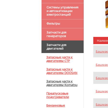
Системы управления
и автоматизации
электростанций
Фильтры
Запчасти для
генераторов
Наиме
Запчасти для
двигателей
Башмак 
Запасные части к
двигателям CTP
Башмакн
Запасные части к
двигателям DOOSAN
Башмакн
Запасные части к
двигателям Komatsu
Башмакн
Предпусковые
подогреватели
Башмак 
Бензиновые