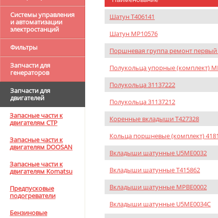
Системы управления
Шатун T406141
и автоматизации
электростанций
Шатун MP10576
Фильтры
Поршневая группа ремонт первый
Запчасти для
Полукольца упорные (комплект) 
генераторов
Полукольца 31137222
Запчасти для
двигателей
Полукольца 31137212
Запасные части к
Коренные вкладыши T427328
двигателям CTP
Кольца поршневые (комплект) 418
Запасные части к
двигателям DOOSAN
Вкладыши шатунные U5ME0032
Запасные части к
Вкладыши шатунные T415862
двигателям Komatsu
Вкладыши шатунные MPBE0002
Предпусковые
подогреватели
Вкладыши шатунные U5ME0034C
Бензиновые