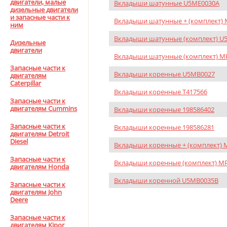
двигатели, малые
Вкладыши шатунные U5ME0030A
дизельные двигатели
и запасные части к
Вкладыши шатунные + (комплект)
ним
Вкладыши шатунные (комплект) U
Дизельные
двигатели
Вкладыши шатунные (комплект) M
Запасные части к
Вкладыши коренные U5MB0027
двигателям
Caterpillar
Вкладыши коренные T417566
Запасные части к
двигателям Cummins
Вкладыши коренные 198586402
Запасные части к
Вкладыши коренные 198586281
двигателям Detroit
Diesel
Вкладыши коренные + (комплект)
Запасные части к
Вкладыши коренные (комплект) M
двигателям Honda
Вкладыши коренной U5MB0035B
Запасные части к
двигателям John
Deere
Запасные части к
двигателям Kipor