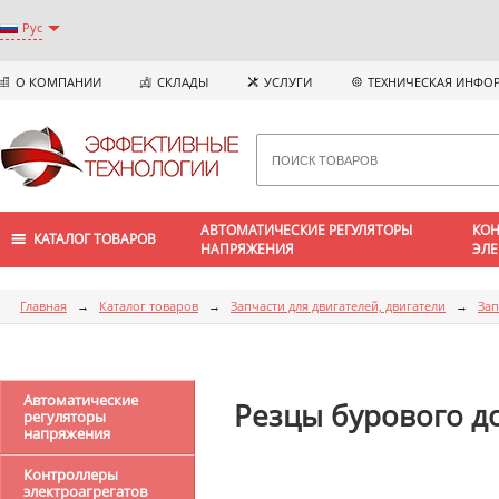
Рус
О КОМПАНИИ
СКЛАДЫ
УСЛУГИ
ТЕХНИЧЕСКАЯ ИНФО
АВТОМАТИЧЕСКИЕ РЕГУЛЯТОРЫ
КОН
КАТАЛОГ ТОВАРОВ
НАПРЯЖЕНИЯ
ЭЛЕ
Главная
→
Каталог товаров
→
Запчасти для двигателей, двигатели
→
Зап
Автоматические
Резцы бурового д
регуляторы
напряжения
Контроллеры
электроагрегатов