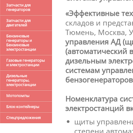
Запчасти для
генераторов
«Эффективные те
складов и предста
Запчасти для
двигателей
Тюмень, Москва, 
Бензиновые
управления АД (щ
генераторы и
Бензиновые
(автоматический в
электростанции
дизельным элект
Газовые генераторы
и электростанции
системам управле
Дизельные
бензогенераторов
генераторы,
электростанции
Мотопомпы
Номенклатура сис
электростанций вк
Блок-контейнеры
Спецпредложения
щиты управлени
степени автома