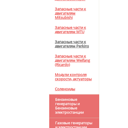
Запасные части к
двигателям
Mitsubishi
Запасные части к
двигателям MTU
Запасные части к
двигателям Perkins
Запасные части к
двигателям Weifang
(Ricardo)
Модули контроля
скорости, актуаторы
Соленоиды
Бензиновые
генераторы и
Бензиновые
электростанции
Газовые генераторы
и электростанции