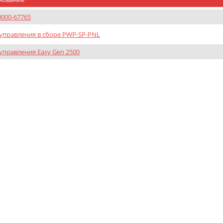
0000-67765
управления в сборе PWP-SP-PNL
управления Easy Gen 2500