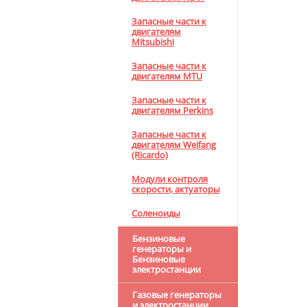
Запасные части к
двигателям
Mitsubishi
Запасные части к
двигателям MTU
Запасные части к
двигателям Perkins
Запасные части к
двигателям Weifang
(Ricardo)
Модули контроля
скорости, актуаторы
Соленоиды
Бензиновые
генераторы и
Бензиновые
электростанции
Газовые генераторы
и электростанции