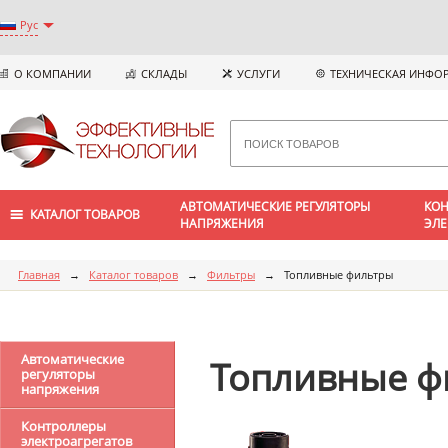
Рус
О КОМПАНИИ
СКЛАДЫ
УСЛУГИ
ТЕХНИЧЕСКАЯ ИНФО
АВТОМАТИЧЕСКИЕ РЕГУЛЯТОРЫ
КОН
КАТАЛОГ ТОВАРОВ
НАПРЯЖЕНИЯ
ЭЛЕ
Главная
→
Каталог товаров
→
Фильтры
→
Топливные фильтры
Автоматические
Топливные ф
регуляторы
напряжения
Контроллеры
электроагрегатов