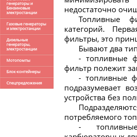
генераторы и
недостаточно очищ
Бензиновые
электростанции
Топливные ф
Газовые генераторы
категорий. Перв
и электростанции
фильтры, это прин
Дизельные
генераторы,
Бывают два ти
электростанции
- топливные 
Мотопомпы
фильтр полежит за
Блок-контейнеры
- топливные ф
Спецпредложения
подразумевает во
устройства без пол
Подразделяютс
потребляемого топ
- топливны
карбюраторных дви