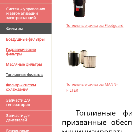
Системы управления
и автоматизации
электростанций
Топливные фильтры Fleetguard
Фильтры
Воздушные фильтры
Гидравлические
фильтры
Масляные фильтры
Топливные фильтры
Топливные фильтры MANN-
Фильтры систем
охлаждения
FILTER
Запчасти для
генераторов
Топливные фи
Запчасти для
призванные обесп
двигателей
минимизировать 
Бензиновые