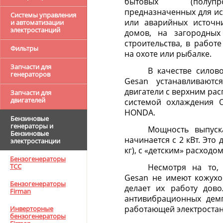
бытовых (полупро
предназначенных для ис
Системы управления
или аварийных источни
и автоматизации
электростанций
домов, на загородных
строительства, в работ
Фильтры
на охоте или рыбалке.
Запчасти для
В качестве силов
генераторов
Gesan устанавливаютс
двигатели с верхним ра
Запчасти для
двигателей
системой охлаждения O
HONDA.
Бензиновые
генераторы и
Мощность выпуск
Бензиновые
начинается с 2 кВт. Это
электростанции
кг), с «детским» расходом
Бензогенераторы
Несмотря на то,
ТСС
Gesan не имеют кожухо
Бензогенераторы
делает их работу дово
Firman
антивибрационных демп
работающей электроста
Инверторные
бензогенераторы