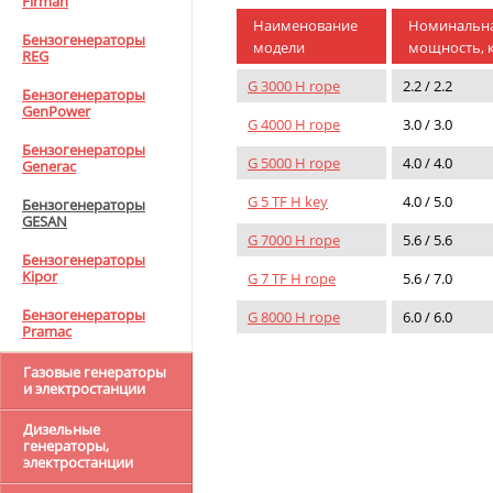
Firman
Наименование
Номинальн
Бензогенераторы
модели
мощность, 
REG
G 3000 H rope
2.2 / 2.2
Бензогенераторы
GenPower
G 4000 H rope
3.0 / 3.0
Бензогенераторы
G 5000 H rope
4.0 / 4.0
Generac
G 5 TF H key
4.0 / 5.0
Бензогенераторы
GESAN
G 7000 H rope
5.6 / 5.6
Бензогенераторы
Kipor
G 7 TF H rope
5.6 / 7.0
Бензогенераторы
G 8000 H rope
6.0 / 6.0
Pramaс
Газовые генераторы
и электростанции
Дизельные
генераторы,
электростанции