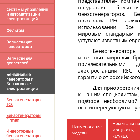
представителем компан
предлагает большой
Системы управления
бензогенераторов. 
и автоматизации
электростанций
поколения REG явля
использовании. Все 
Фильтры
мировым стандартам к
уступают известным евр
Запчасти для
генераторов
Бензогенератор
известных мировых бр
Запчасти для
двигателей
привлекательными д
электростанции REG 
Бензиновые
гарантию от российского
генераторы и
Бензиновые
Для приобретения
электростанции
к нашим специалистам,
Бензогенераторы
подборе, необходимой 
ТСС
всю интересующую и ну
Бензогенераторы
Firman
Номинальная
Наименование
мощность,
Инверторные
модели
бензогенераторы
кВт/кВА